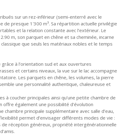
tribués sur un rez-inférieur (semi-enterré avec le
e de presque 1'300 m³. Sa répartition actuelle privilégie
ables et la relation constante avec l’extérieur. Le
n 2.90 m, son parquet en chêne et sa cheminée, incarne
 classique que seuls les matériaux nobles et le temps
é grâce à l’orientation sud et aux ouvertures
rasses et certains niveaux, la vue sur le lac accompagne
tatoire. Les parquets en chêne, les volumes, la pierre
nsemble une personnalité authentique, chaleureuse et
s à coucher principales ainsi qu’une petite chambre de
on offre également une possibilité d’évolution
e chambre principale supplémentaire avec salle d’eau,
flexibilité permet d’envisager différents modes de vie :
s de réception généreux, propriété intergénérationnelle
d’amis.