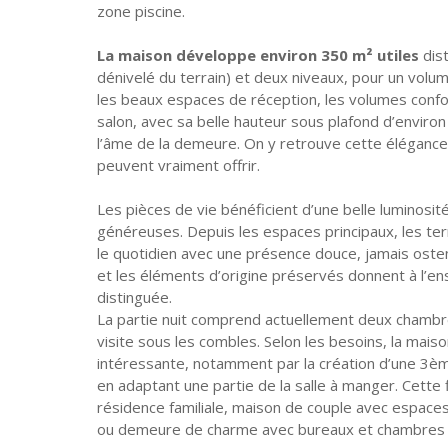
zone piscine.
La maison développe environ 350 m² utiles
dis
dénivelé du terrain) et deux niveaux, pour un volum
les beaux espaces de réception, les volumes confort
salon, avec sa belle hauteur sous plafond d’enviro
l’âme de la demeure. On y retrouve cette élégance
peuvent vraiment offrir.
Les pièces de vie bénéficient d’une belle luminosit
généreuses. Depuis les espaces principaux, les ter
le quotidien avec une présence douce, jamais osten
et les éléments d’origine préservés donnent à l’e
distinguée.
La partie nuit comprend actuellement deux chambre
visite sous les combles. Selon les besoins, la mais
intéressante, notamment par la création d’une 3èm
en adaptant une partie de la salle à manger. Cette 
résidence familiale, maison de couple avec espace
ou demeure de charme avec bureaux et chambres 