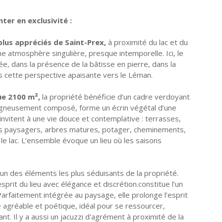
ter en exclusivité :
plus appréciés de Saint-Prex,
à proximité du lac et du
une atmosphère singulière, presque intemporelle. Ici, le
ée, dans la présence de la bâtisse en pierre, dans la
ns cette perspective apaisante vers le Léman.
ue 2100 m²,
la propriété bénéficie d’un cadre verdoyant
soigneusement composé, forme un écrin végétal d’une
invitent à une vie douce et contemplative : terrasses,
ifs paysagers, arbres matures, potager, cheminements,
 lac. L’ensemble évoque un lieu où les saisons
’un des éléments les plus séduisants de la propriété.
prit du lieu avec élégance et discrétion.constitue l’un
Parfaitement intégrée au paysage, elle prolonge l’esprit
e agréable et poétique, idéal pour se ressourcer,
t. Il y a aussi un jacuzzi d'agrément à proximité de la