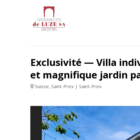
Skip
Gérances
to
de
content
Luze
SA
Exclusivité — Villa indi
et magnifique jardin p
Suisse, Saint-Prex | Saint-Prex