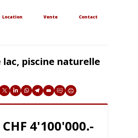
Location
Vente
Contact
 lac, piscine naturelle
CHF 4'100'000.-