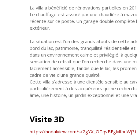
La villa a bénéficié de rénovations partielles en 2
Le chauffage est assuré par une chaudière à mazou
récente sur ce poste. Un garage double complète la
extérieur.
La situation est l’un des grands atouts de cette ad
bord du lac, patrimoine, tranquillité résidentielle 
dans un environnement calme et privilégié, à quel
sensation de retrait que l’on recherche dans une 
facilement accessible, tandis que le lac, les prom
cadre de vie d’une grande qualité.
Cette villa s’adresse à une clientèle sensible au car
particulièrement à des acquéreurs qui ne recherch
âme, une histoire, un jardin exceptionnel et une vr
Visite 3D
https://nodalview.com/s/2gYX_OTqvBFgMfouWj3