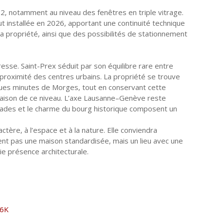
012, notamment au niveau des fenêtres en triple vitrage.
t installée en 2026, apportant une continuité technique
 propriété, ainsi que des possibilités de stationnement
resse. Saint-Prex séduit par son équilibre rare entre
et proximité des centres urbains. La propriété se trouve
ques minutes de Morges, tout en conservant cette
maison de ce niveau. L’axe Lausanne–Genève reste
enades et le charme du bourg historique composent un
actère, à l’espace et à la nature. Elle conviendra
ent pas une maison standardisée, mais un lieu avec une
aie présence architecturale.
t6K